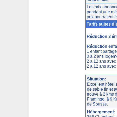
Du
8/4
au
30/4
Les prix annoncé
pendant une mêm
prix pourraient ê
Tarifs suites 
Réduction 3 éme
Réduction enfa
1 enfant partag
0 à 2 ans logeme
2 a 12 ans avec
2 a 12 ans avec
Situation:
Excellent hôtel 
de sable fin et a
trouve à 2 kms d
Flamingo, à 9 Km
de Sousse.
Hébergement:
366 Chambres lu