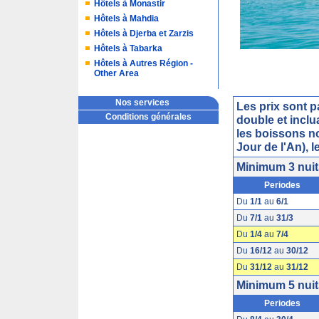
Hôtels à Monastir
Hôtels à Mahdia
Hôtels à Djerba et Zarzis
Hôtels à Tabarka
Hôtels à Autres Région -
Other Area
Nos services
Les prix sont 
Conditions générales
double et inclu
les boissons no
Jour de l'An), l
Minimum 3 nuit
Periodes
Du
1/1
au
6/1
Du
7/1
au
31/3
Du
1/4
au
7/4
Du
16/12
au
30/12
Du
31/12
au
31/12
Minimum 5 nuit
Periodes