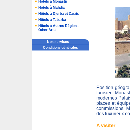
Hôtels à Monastir
Hôtels à Mahdia
Hôtels à Djerba et Zarzis
Hôtels à Tabarka
Hôtels à Autres Région -
Other Area
Nos services
Conditions générales
Position géograp
tunisien Monast
modernes Palais
places et équip
commissions. Mo
des luxurieux co
A visiter