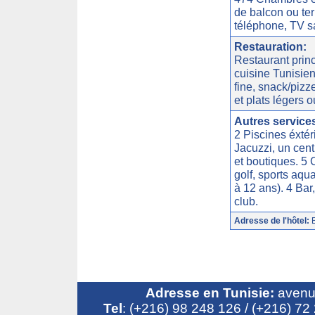
de balcon ou ter
téléphone, TV sa
Restauration:
Restaurant princ
cuisine Tunisien
fine, snack/pizze
et plats légers o
Autres service
2 Piscines éxtér
Jacuzzi, un cen
et boutiques. 5 C
golf, sports aqu
à 12 ans). 4 Bar
club.
Adresse de l'hôtel:
B
Adresse en Tunisie:
avenue
Tel
: (+216) 98 248 126 / (+216) 7