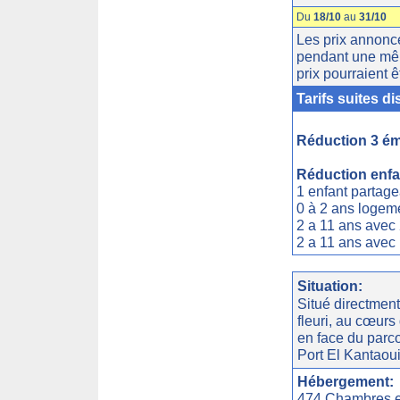
Du
18/10
au
31/10
Les prix annoncé
pendant une mêm
prix pourraient ê
Tarifs suites 
Réduction 3 éme
Réduction enfa
1 enfant partag
0 à 2 ans logeme
2 a 11 ans avec 
2 a 11 ans avec
Situation:
Situé directment
fleuri, au cœurs
en face du parco
Port El Kantaoui
Hébergement:
474 Chambres et