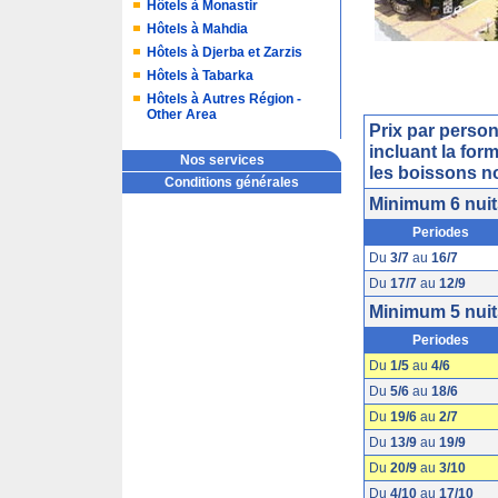
Hôtels à Monastir
Hôtels à Mahdia
Hôtels à Djerba et Zarzis
Hôtels à Tabarka
Hôtels à Autres Région -
Other Area
Prix par perso
incluant la form
Nos services
les boissons no
Conditions générales
Minimum 6 nuit
Periodes
Du
3/7
au
16/7
Du
17/7
au
12/9
Minimum 5 nuit
Periodes
Du
1/5
au
4/6
Du
5/6
au
18/6
Du
19/6
au
2/7
Du
13/9
au
19/9
Du
20/9
au
3/10
Du
4/10
au
17/10