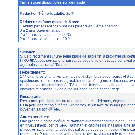
Tarifs suites disponibles sur demande
Réduction 3 éme lit adulte:
20 %
Réduction enfants moins de 6 ans:
1 enfant partageant chambre des parents en 3 éme position.
0 à 2 ans logement gratuit.
2 a 11 ans avec 2 adultes 50 %.
2 a 11 ans avec un adulte 20 %.
Situation:
Situé directement sur une belle plage de sable fin, à proximité du centr
ITROPIKA avec son style renaissance vous offre un espace convivial e
agréable vacances à Tabarka.
Hébergement:
144 chambres,chambres familiales et 6 chambres supérieures et 6 suite
spacieuses et lumineuses, agréablement aménagées et décorées avec
ou foret avec air conditionné , TV satellite, téléphone, salle de bain a
cheveux. téléphone, TV satellite, air-conditionné et chauffage.
Restauration:
Restaurant principale les arcades pour le petit-déjeuner, déjeuner et 
Club pour des repas à thème. Un barbecue en face de la mer pour des 
ouvert en saison dété.
Autres services:
Une grande piscine extérieure donnant directement sur la plage, une 
en hiver, Fitness, centre SPA, Hamman et cabines de massage, une sa
places en style cinéma, avec des salles de sous-commission d'une cap
personnes. Programmes d'animations et dactivités sportives, jeux de p