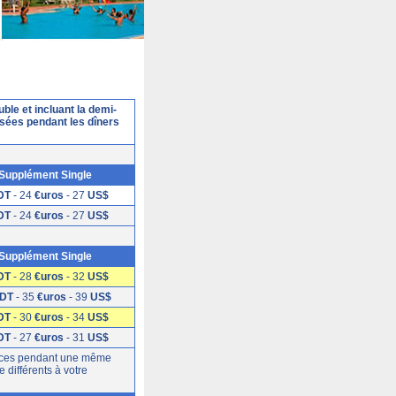
ble et incluant la demi-
lisées pendant les dîners
Supplément Single
DT
- 24
€uros
- 27
US$
DT
- 24
€uros
- 27
US$
Supplément Single
DT
- 28
€uros
- 32
US$
DT
- 35
€uros
- 39
US$
DT
- 30
€uros
- 34
US$
DT
- 27
€uros
- 31
US$
rvices pendant une même
 différents à votre