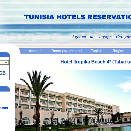
Accueil
Réservez un hôtel
Tunisie
Région
Hotel Itropika Beach 4* (Tabarka
mamet
i