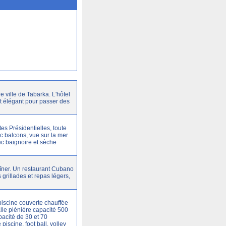
e ville de Tabarka. L'hôtel
t élégant pour passer des
s Présidentielles, toute
 balcons, vue sur la mer
vec baignoire et sèche
dîner. Un restaurant Cubano
grillades et repas légers,
piscine couverte chauffée
lle plénière capacité 500
acité de 30 et 70
iscine, foot ball, volley