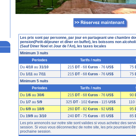
Les prix sont par personne, par jour en partageant une chambre dou
pension(Petit-déjeuner et dîner en buffet), les boissons non alcoho
(Sauf Diner Noel et Jour de l'An), les taxes locales
Minimum 3 nuits
Periodes
Tarifs / nuits
Du
4/10
au
31/10
215
DT
- 68
€uros
- 76
US$
75
Du
1/11
au
7/11
215
DT
- 68
€uros
- 76
US$
75
Minimum 5 nuits
Periodes
Tarifs / nuits
Du
1/6
au
30/6
215
DT
- 68
€uros
- 76
US$
90
Du
1/7
au
5/9
325
DT
- 102
€uros
- 115
US$
110
Du
6/9
au
18/9
260
DT
- 82
€uros
- 92
US$
95
Du
19/9
au
3/10
240
DT
- 75
€uros
- 85
US$
85
Les prix annoncés sur notre site sont valides si vous achetez des se
session. Si vous vous déconnectez de notre site, les prix pourraient être
prochaine session.